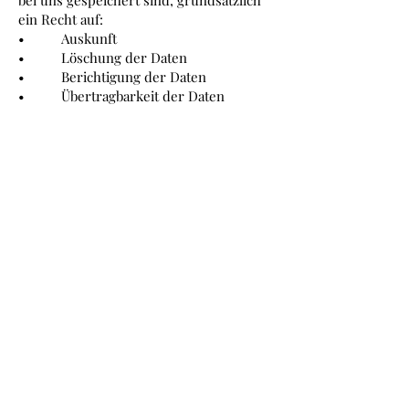
bei uns gespeichert sind, grundsätzlich
ein Recht auf:
• Auskunft
• Löschung der Daten
• Berichtigung der Daten
• Übertragbarkeit der Daten
• Widerruf und Widerspruch zur
Datenverarbeitung
• Einschränkung
Wenn sie vermuten, dass im Zuge der
Verarbeitung Ihrer Daten Verstöße gegen
das Datenschutzrecht passiert sind, so
haben Sie die Möglichkeit sich an uns
(
office@schweyer-hofer.at
) oder der
Datenschutzbehörde zu wenden.
Kontakt
Sie erreichen uns unter den folgenden
Kontaktdaten:
Matthias Schweyer-Hofer